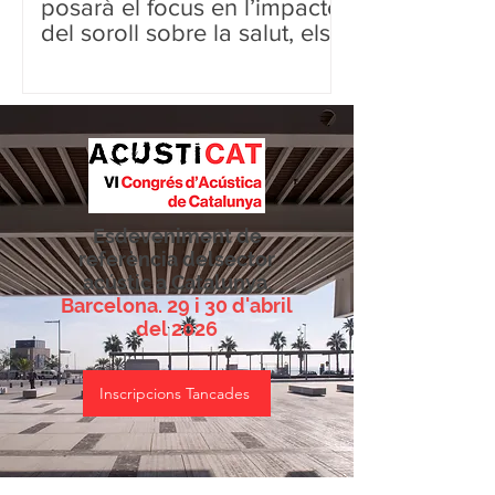
posarà el focus en l’impacte
del soroll sobre la salut, els
concerts i la planificació del
silenci a les ciutats
Esdeveniment de
referència delsector
acústic a Catalunya.
Barcelona. 29 i 30 d'abril
del 2026
Inscripcions Tancades