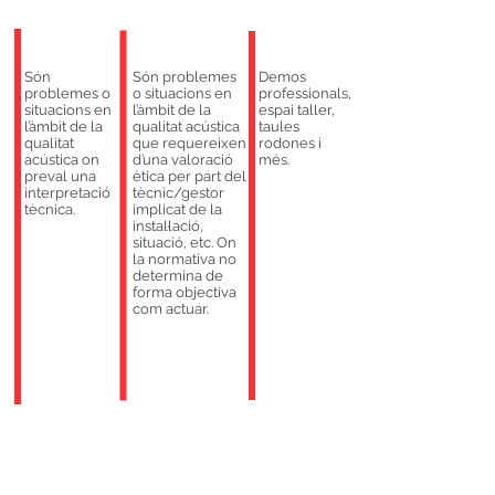
Activitats
Són
Són problemes
Demos
problemes o
o situacions en
professionals,
situacions en
l’àmbit de la
espai taller,
l’àmbit de la
qualitat acústica
taules
qualitat
que requereixen
rodones i
acústica on
d’una valoració
més.
preval una
ètica per part del
interpretació
tècnic/gestor
tècnica.
implicat de la
instal·lació,
situació, etc. On
la normativa no
determina de
forma objectiva
com actuar.
#ACUSTICAT2026