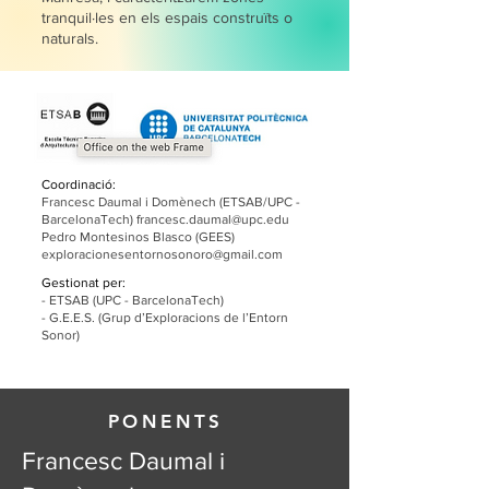
tranquil·les en els espais construïts o
naturals.
Coordinació:
Francesc Daumal i Domènech (ETSAB/UPC -
BarcelonaTech)
francesc.daumal@upc.edu
Pedro Montesinos Blasco (GEES)
exploracionesentornosonoro@gmail.com
Gestionat per:
- ETSAB (UPC - BarcelonaTech)
- G.E.E.S. (Grup d’Exploracions de l’Entorn
Sonor)
PONENTS
Francesc Daumal i