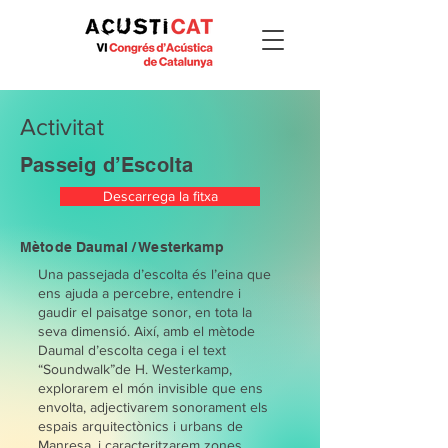
Activitat
Passeig d’Escolta
Descarrega la fitxa
Mètode Daumal / Westerkamp
Una passejada d’escolta és l’eina que
ens ajuda a percebre, entendre i
gaudir el paisatge sonor, en tota la
seva dimensió. Així, amb el mètode
Daumal d’escolta cega i el text
“Soundwalk”de H. Westerkamp,
explorarem el món invisible que ens
envolta, adjectivarem sonorament els
espais arquitectònics i urbans de
Manresa, i caracteritzarem zones