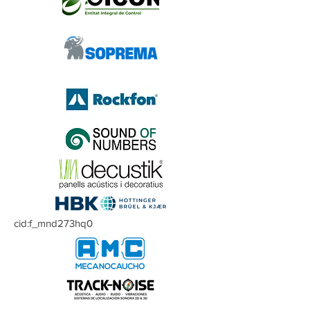
cid:f_mnd273hq0