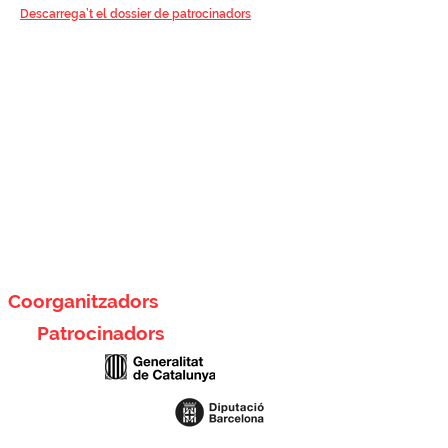
Descarrega’t el dossier de patrocinadors
*
L’aportació econòmica a ACUSTICAT es farà a
través d’una QUOTA DE PARTICIPACIÓ en
l'esdeveniment, girada per la Secretaria tècnica
de l’esdeveniment.
*Un cop seleccionada la fórmula de patrocini,
s’acordaran els terminis i forma de pagament. En
qualsevol cas s’estableix com a data límit de
pagament el 31 de març de 2026.
Coorganitzadors
Patrocinadors