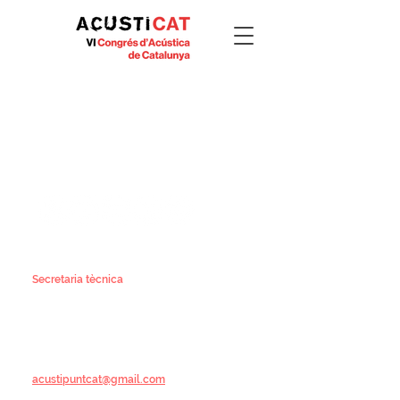
Contacte
#ACUSTICAT2026
Secretaria tècnica
Yolanda López -
yolanda@activacongresos.com
Telèfon: 933 238 573
6è Congrés d'Acústica de Catalunya
ACUSTICAT 2026
Barcelona
acustipuntcat@gmail.com