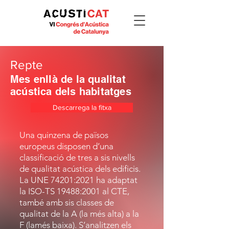
Repte
Mes enllà de la qualitat
acústica dels habitatges
Descarrega la fitxa
Una quinzena de països
europeus disposen d’una
classificació de tres a sis nivells
de qualitat acústica dels edificis.
La UNE 74201:2021 ha adaptat
la ISO-TS 19488:2001 al CTE,
també amb sis classes de
qualitat de la A (la més alta) a la
F (lamés baixa). S’analitzen els