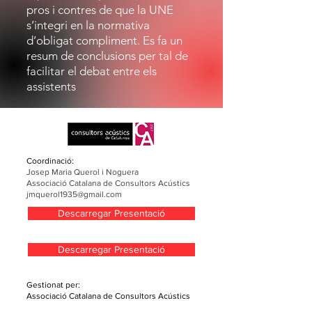
pros i contres de que la UNE
s’integri en la normativa
d’obligat compliment. Es fa un
resum de conclusions per tal de
facilitar el debat entre els
assistents
Coordinació:
Josep Maria Querol i Noguera
Associació Catalana de Consultors Acústics
jmquerol1935@gmail.com
Descarregar Presentació
Descarregar Presentació
Gestionat per:
Associació Catalana de Consultors Acústics