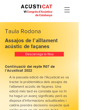
Taula Rodona
Assajos de l’aïllament
acústic de façanes
Descarrega la fitxa
Continuació del repte R07 de
l’Acusticat 2022
A la passada edició de l’Acusticat es va
tractar la problemàtica dels assajos de
l’aïllament acústic de façanes. Una
edició més tard es constata que no hi
ha hagut un avanç significatiu però es
disposa d’informacions actualitzades i
caldria prendre decisions respecte què
cal fer quan en els assajos hi ha