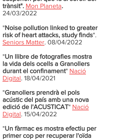
trànsit".
Mon Planeta
.
24/03/2022
"
Noise pollution linked to greater
risk of heart attacks, study finds
".
Seniors Matter
. 08/04/2022
"
Un llibre de fotografies mostra
la vida dels ocells a Granollers
durant el confinament
"
Nació
Digital
. 18/04/2021
"
Granollers prendrà el pols
acústic del país amb una nova
edició de l'ACUSTICAT
"
Nació
Digital
. 15/04/2022
"
Un fàrmac es mostra efectiu per
primer cop per recuperar l'oïda