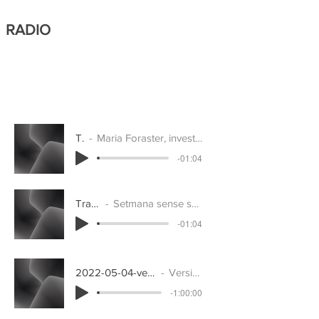
RADIO
Track Name
Maria Foraster, investigadora ISGlobal: "Més del 50% de la població està exposada a nivells de soroll que superen les recomanacions per protegir la salut"
-01:04
Track Name
Setmana sense soroll: la contaminació acústica
-01:04
2022-05-04-versio-rac1-18h
Versió RAC 1
-1:00:00