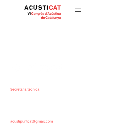
Contacte
#ACUSTICAT2026
Secretaria tècnica
Yolanda López -
yolanda@activacongresos.com
Telèfon: 933 238 573
6è Congrés d'Acústica de Catalunya
ACUSTICAT 2026
Barcelona
acustipuntcat@gmail.com