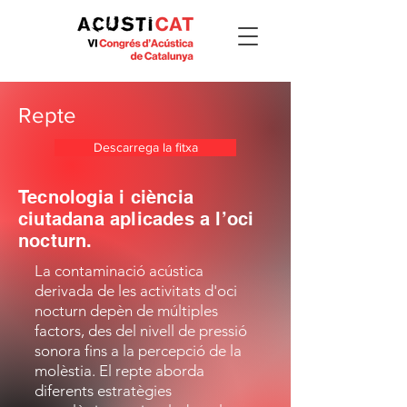
Repte
Descarrega la fitxa
Tecnologia i ciència
ciutadana aplicades a l’oci
nocturn.
La contaminació acústica
derivada de les activitats d'oci
nocturn depèn de múltiples
factors, des del nivell de pressió
sonora fins a la percepció de la
molèstia. El repte aborda
diferents estratègies