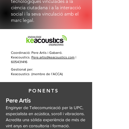
tecnològiques vinculades a la
ciència ciutadana i a la interacció
social i la seva vinculació amb el
marc legal.
Coordinació: Pere Artís i Gabarró.
Keacoustics.
Pere.artis@keacoustics.com
|
605431416
Gestionat per:
Keacoustics (membre de l’ACCA)
PONENTS
Pere Artís
Enginyer de Telecomunicació per la UPC,
especialista en acústica, soroll i vibracions.
Acredita una sòlida experiència de més de
vint anys en consultoria i formació.