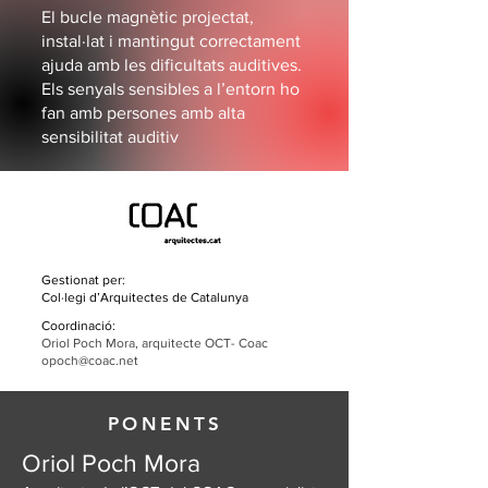
El bucle magnètic projectat,
instal·lat i mantingut correctament
ajuda amb les dificultats auditives.
Els senyals sensibles a l’entorn ho
fan amb persones amb alta
sensibilitat auditiv
Gestionat per:
Col·legi d’Arquitectes de Catalunya
Coordinació:
Oriol Poch Mora, arquitecte OCT- Coac
opoch@coac.net
PONENTS
Oriol Poch Mora