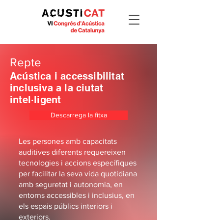
Repte
Acústica i accessibilitat
inclusiva a la ciutat
intel·ligent
Descarrega la fitxa
Les persones amb capacitats
auditives diferents requereixen
tecnologies i accions específiques
per facilitar la seva vida quotidiana
amb seguretat i autonomia, en
entorns accessibles i inclusius, en
els espais públics interiors i
exteriors.