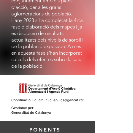
conjuntament amb els plans
d’acció, per a les grans
aglomeracions de població.
L’any 2023 s’ha completat la 4rta
fase d’elaboració dels mapes i ja
es disposen de resultats
actualitzats dels nivells de soroll i
de la població exposada. A més
en aquesta fase s’han incorporat
càlculs dels efectes sobre la salut
de la població
Coordinació: Eduard Puig,
epuigs@gencat.cat
Gestionat per:
Generalitat de Catalunya
PONENTS