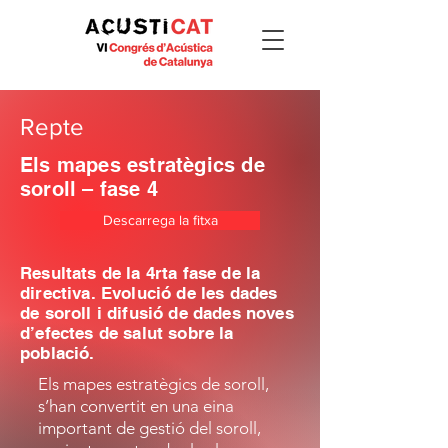
Repte
Els mapes estratègics de
soroll – fase 4
Descarrega la fitxa
Resultats de la 4rta fase de la
directiva. Evolució de les dades
de soroll i difusió de dades noves
d’efectes de salut sobre la
població.
Els mapes estratègics de soroll,
s’han convertit en una eina
important de gestió del soroll,