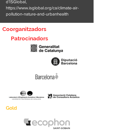
d’ISGlobal,
https://www.isglobal.org/ca/climate-air-
pollution-nature-and-urbanhealth
Coorganitzadors
Patrocinadors
Gold