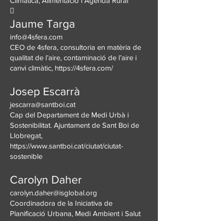
Climàtica, Alimentació i Agenda Rural

Jaume Targa
info@4sfera.com
CEO de 4sfera, consultoria en matèria de
qualitat de l’aire, contaminació de l’aire i
canvi climàtic,
https://4sfera.com/
Josep Escarrà
jescarra@santboi.cat
Cap del Departament de Medi Urbà i
Sostenibilitat. Ajuntament de Sant Boi de
Llobregat,
https://www.santboi.cat/ciutat/ciutat-
sostenible
Carolyn Daher
carolyn.daher@isglobal.org
Coordinadora de la Iniciativa de
Planificació Urbana, Medi Ambient i Salut