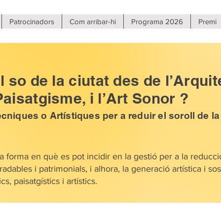
Patrocinadors
Com arribar-hi
Programa 2026
Premi
l so de la ciutat des de l’Arquit
Paisatgisme, i l’Art Sonor ?
niques o Artístiques per a reduir el soroll de la
a forma en què es pot incidir en la gestió per a la reducció 
dables i patrimonials, i alhora, la generació artística i so
s, paisatgístics i artístics.