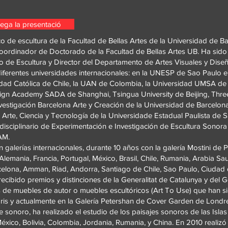
ega la presentació
co de escultura de la Facultad de Bellas Artes de la Universidad de B
oordinador de Doctorado de la Facultad de Bellas Artes UB. Ha sido
o de Escultura y Director del Departamento de Artes Visuales y Dise
iferentes universidades internacionales: en la UNESP de Sao Paulo e
idad Católica de Chile, la UAN de Colombia, la Universidad UMSA de L
ign Academy SADA de Shanghai, Tsingua University de Beijing, Thre
estigación Barcelona Arte y Creación de la Universidad de Barcelo
Arte, Ciencia y Tecnología de la Universidade Estadual Paulista de S
isciplinario de Experimentación e Investigación de Escultura Sonora
AM.
galerías internacionales, durante 10 años con la galería Mostini de Pa
Alemania, Francia, Portugal, México, Brasil, Chile, Rumania, Arabia Sa
rcelona, Amman, Riad, Andorra, Santiago de Chile, Sao Paulo, Ciudad 
recibido premios y distinciones de la Generalitat de Catalunya y de
s de muebles de autor o muebles escultóricos (Art To Use) que han s
aris y actualmente en la Galería Petershan de Cover Garden de Lond
je sonoro, ha realizado el estudio de los paisajes sonoros de las Isla
 México, Bolivia, Colombia, Jordania, Rumania, y China. En 2010 realiz