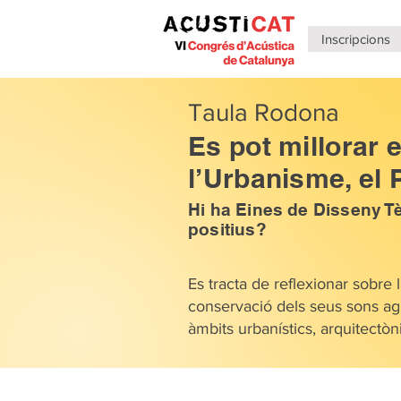
Inscripcions
Taula Rodona
Es pot millorar e
l’Urbanisme, el 
Hi ha Eines de Disseny Tèc
positius?
Es tracta de reflexionar sobre l
conservació dels seus sons agra
àmbits urbanístics, arquitectònic