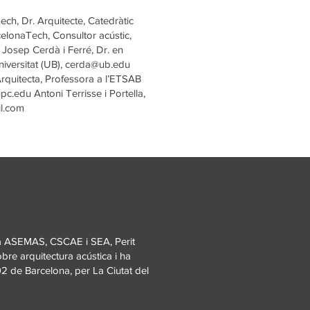
h, Dr. Arquitecte, Catedràtic
lonaTech, Consultor acústic,
Josep Cerdà i Ferré, Dr. en
niversitat (UB),
cerda@ub.edu
rquitecta, Professora a l’ETSAB
upc.edu
Antoni Terrisse i Portella,
l.com
 a ASEMAS, CSCAE i SEA, Perit
re arquitectura acústica i ha
2 de Barcelona, per La Ciutat del