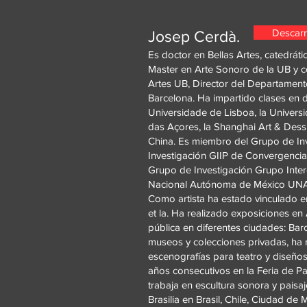
Descarr
Josep Cerdà.
Es doctor en Bellas Artes, catedráti
Master en Arte Sonoro de la UB y c
Artes UB, Director del Departament
Barcelona. Ha impartido clases en d
Universidade de Lisboa, la Univers
das Açores, la Shanghai Art & Dess
China. Es miembro del Grupo de Inv
Investigación GIIP de Convergencia 
Grupo de Investigación Grupo Interd
Nacional Autónoma de México UN
Como artista ha estado vinculado en 
et la. Ha realizado exposiciones en 
pública en diferentes ciudades: Ba
museos y colecciones privadas, ha 
escenografías para teatro y diseño
años consecutivos en la Feria de P
trabaja en escultura sonora y paisa
Brasilia en Brasil, Chile, Ciudad de