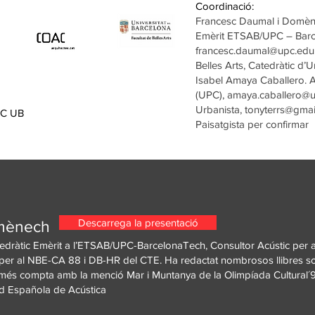
Coordinació:
Francesc Daumal i Domènec
Emèrit ETSAB/UPC – Barce
francesc.daumal@upc.edu
Belles Arts, Catedràtic d’U
Isabel Amaya Caballero. A
(UPC),
amaya.caballero@
Urbanista,
tonyterrs@gmai
AC UB
Paisatgista per confirmar
Descarrega la presentació
omènech
tedràtic Emèrit a l’ETSAB/UPC-BarcelonaTech, Consultor Acústic per
s per al NBE-CA 88 i DB-HR del CTE. Ha redactat nombrosos llibres sob
A més compta amb la menció Mar i Muntanya de la Olimpíada Cultural´9
ad Española de Acústica