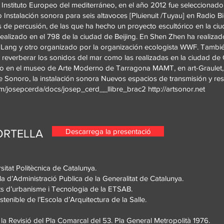
 Instituto Europeo del mediterráneo, en el año 2012 fue seleccionado
 Instalación sonora para seis altavoces [Pluienuit /Tuyau] en Radio Bi
s de percusión, de las que ha hecho un proyecto escultórico en la ci
ealizado en el 798 de la ciudad de Beijing. En Shen Zhen ha realizad
 Lang y otro organizado por la organización ecologista WWF. Tambié
 reverberar los sonidos del mar como las realizadas en la ciudad de
oro en el museo de Arte Moderno de Tarragona MAMT, en art-Graulet, 
 Sonoro, la instalación sonora Nuevos espacios de transmisión y resi
com/josepcerda/docs/josep_cerd__llibre_brac2
http://artsonor.net
Descarrega la presentació
PORTELLA
sitat Politècnica de Catalunya.
 d’Administració Publica de la Generalitat de Catalunya.
s d’urbanisme i Tecnologia de la ETSAB.
enible de l’Escola d’Arquitectura de la Salle.
a Revisió del Pla Comarcal del 53. Pla General Metropolità 1976.