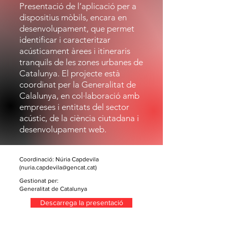
Presentació de l’aplicació per a
dispositius mòbils, encara en
desenvolupament, que permet
identificar i caracteritzar
acústicament àrees i itineraris
tranquils de les zones urbanes de
Catalunya. El projecte està
coordinat per la Generalitat de
Calalunya, en col·laboració amb
empreses i entitats del sector
acústic, de la ciència ciutadana i
desenvolupament web.
Coordinació: Núria Capdevila
(
nuria.capdevila@gencat.cat
)
Gestionat per:
Generalitat de Catalunya
Descarrega la presentació