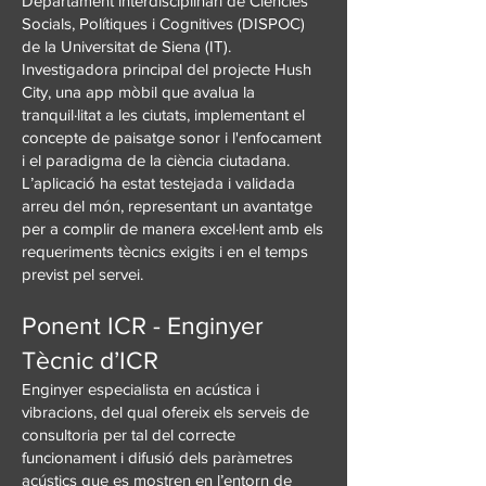
Departament interdisciplinari de Ciències
Socials, Polítiques i Cognitives (DISPOC)
de la Universitat de Siena (IT).
Investigadora principal del projecte Hush
City, una app mòbil que avalua la
tranquil·litat a les ciutats, implementant el
concepte de paisatge sonor i l'enfocament
i el paradigma de la ciència ciutadana.
L’aplicació ha estat testejada i validada
arreu del món, representant un avantatge
per a complir de manera excel·lent amb els
requeriments tècnics exigits i en el temps
previst pel servei.
Ponent ICR - Enginyer
Tècnic d’ICR
Enginyer especialista en acústica i
vibracions, del qual ofereix els serveis de
consultoria per tal del correcte
funcionament i difusió dels paràmetres
acústics que es mostren en l’entorn de