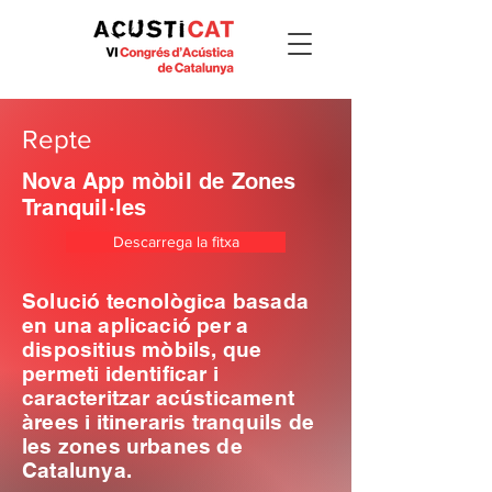
Repte
Nova App mòbil de Zones
Tranquil·les
Descarrega la fitxa
Solució tecnològica basada
en una aplicació per a
dispositius mòbils, que
permeti identificar i
caracteritzar acústicament
àrees i itineraris tranquils de
les zones urbanes de
Catalunya.