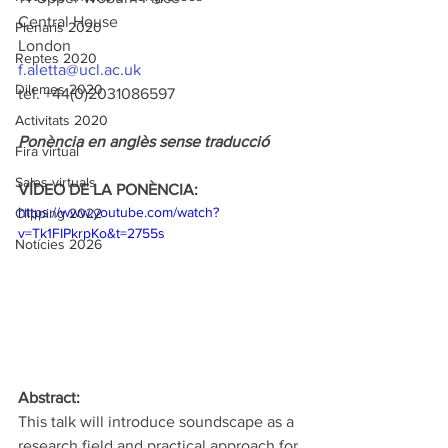
Central House
Plenaris 2020
London
Reptes 2020
f.aletta@ucl.ac.uk
Dilemes 2020
tel. +44(0)2031086597
Activitats 2020
Ponència en anglès sense traducció
Fira virtual
Sales virtuals
VÍDEO DE LA PONÈNCIA:
https://www.youtube.com/watch?
Clipping 2022
v=Tk1FIPkrpKo&t=2755s
Notícies 2026
Abstract:
This talk will introduce soundscape as a 
research field and practical approach for 