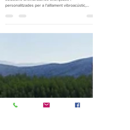
Vibcon
Vibcon és una empresa especialitzada en les
solucions antivibratòries avançades i
personalitzades per a l'aïllament vibroacústic,
acústic...