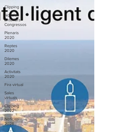
Clipping
Notícies
anteriors
Congressos
Plenaris
2020
Reptes
2020
Dilemes
2020
Activitats
2020
Fira virtual
Sales
virtuals
Clipping
2022
Notícies
2026