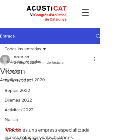
Entrada
Todas las entradas
Acusticat
Todas las entradas
24 sept 2020
1 min de lectura
Vibcon
Portada
Actualizado:
1 oct 2020
Plenaris 2022
Reptes 2022
Dilemes 2022
Activitats 2022
Notícia
Clipping
Vibcon 
és una empresa especialitzada 
en les solucions antivibratòries 
Notícies anteriors Congressos