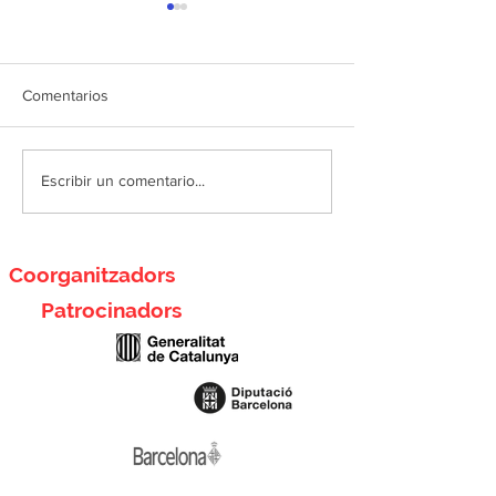
Comentarios
Soprema
Acousticware
Escribir un comentario...
Coorganitzadors
Patrocinadors