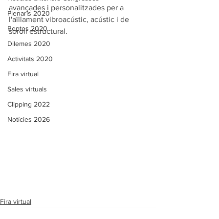
avançades i personalitzades per a 
Plenaris 2020
l'aïllament vibroacústic, acústic i de 
Reptes 2020
soroll estructural.
Dilemes 2020
Activitats 2020
Fira virtual
Sales virtuals
Clipping 2022
Notícies 2026
Fira virtual