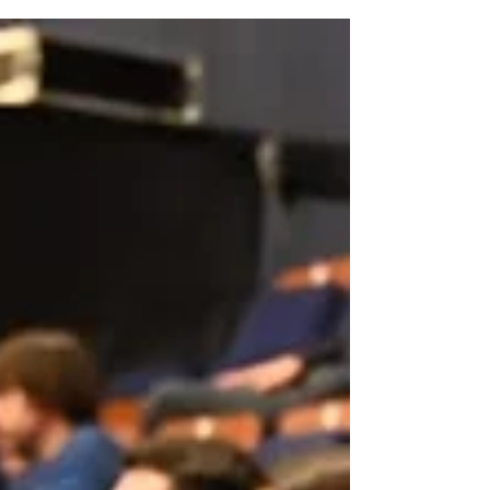
el Congrés biennal sobre el món de l’acústica
catalana. Manresa, capital del Bages, acull la
cinquena edició del congrés i ho fa des del Teatre
Kursaal , un equipament que allotjarà ponències de
nivell i fomentarà la reflexió sobre l’acústica en tres
grans sales i una fira expositiva amb solucions i
innovacions acústiques. L’ACUSTICA