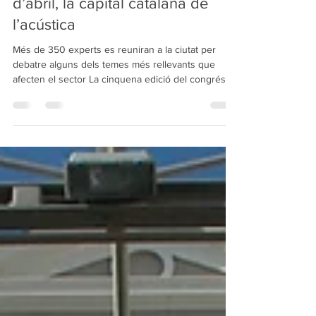
esdevingui, els dies 24 i 25
d’abril, la capital catalana de
l’acústica
Més de 350 experts es reuniran a la ciutat per
debatre alguns dels temes més rellevants que
afecten el sector La cinquena edició del congrés
ACUSTICAT forma part de les activitats
programades dins la Setmana Sense Soroll
Manresa es convertirà la setmana vinent en la
capital catalana de l’acústica, gràcies a la celebració
de la cinquena edició del congrés ACUSTICAT, el
principal punt de trobada dels experts en aquesta
disciplina. El congrés tindrà lloc els dies 24 i 25
d’abril