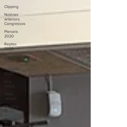
Clipping
Notícies
anteriors
Congressos
Plenaris
2020
Reptes
2020
Dilemes
2020
Activitats
2020
Fira
virtual
Sales
virtuals
Clipping
2022
Notícies
2026