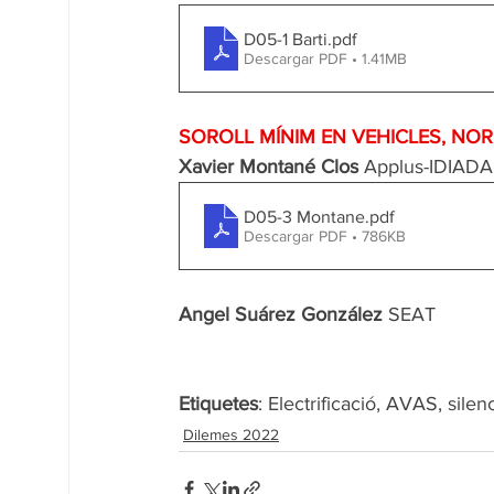
D05-1 Barti
.pdf
Descargar PDF • 1.41MB
SOROLL MÍNIM EN VEHICLES, NO
Xavier Montané Clos
 Applus-IDIADA
D05-3 Montane
.pdf
Descargar PDF • 786KB
Angel Suárez González
 SEAT 
Etiquetes
: Electrificació, AVAS, silen
Dilemes 2022