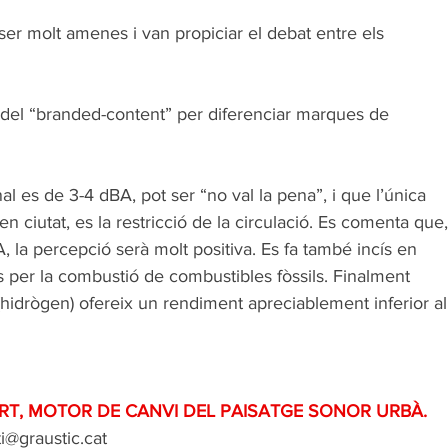
er molt amenes i van propiciar el debat entre els 
 del “branded-content” per diferenciar marques de 
al es de 3-4 dBA, pot ser “no val la pena”, i que l’única 
 en ciutat, es la restricció de la circulació. Es comenta que,
A, la percepció serà molt positiva. Es fa també incís en 
s per la combustió de combustibles fòssils. Finalment 
(hidrògen) ofereix un rendiment apreciablement inferior al
ORT, MOTOR DE CANVI DEL PAISATGE SONOR URBÀ.
i@graustic.cat