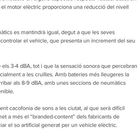
, el motor elèctric proporciona una reducció del nivell 
màtics es mantindrà igual, degut a que les seves 
controlar el vehicle, que presenta un increment del seu 
e els 3-4 dBA, tot i que la sensació sonora que percebran 
cialment a les cruïlles. Amb bateries més lleugeres la 
 arribar als 8-9 dBA, amb unes seccions de neumàtics 
nible. 
t cacofonia de sons a les ciutat, al que serà difícil 
et a més el “branded-content” dels fabricants de 
r el so artificial generat per un vehicle elèctric.