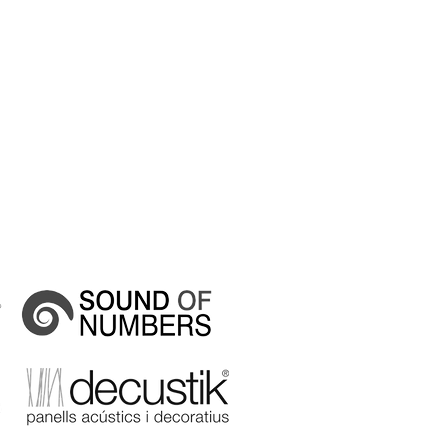
ient
t per
ema de