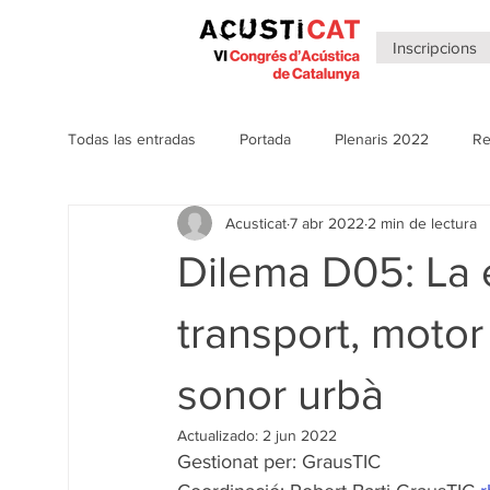
Inscripcions
Todas las entradas
Portada
Plenaris 2022
Re
Acusticat
7 abr 2022
2 min de lectura
Notícies anteriors Congressos
Plenaris 2020
Dilema D05: La e
Sales virtuals
Clipping 2022
Notícies 2026
transport, motor
sonor urbà
Actualizado:
2 jun 2022
Gestionat per: GrausTIC