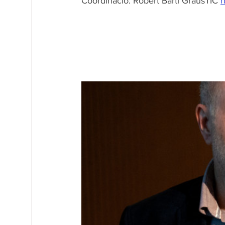
Coordinació: Robert Barti GrausTIC 
r