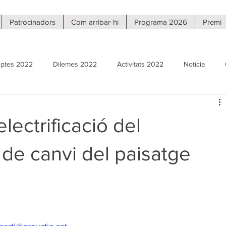
Patrocinadors
Com arribar-hi
Programa 2026
Premi
ptes 2022
Dilemes 2022
Activitats 2022
Notícia
Reptes 2020
Dilemes 2020
Activitats 2020
Fira virtu
lectrificació del
 de canvi del paisatge