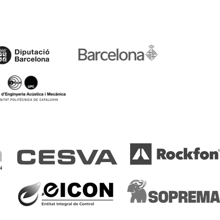
ma D02: Intrusisme
Dilema D03: Es sufic
ral
coneixer el aillamen
solucionar un probl
soroll a l'edificació?