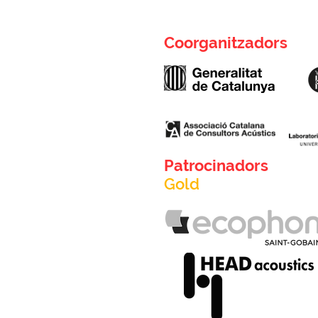
Coorganitzadors
Dilema D01: L’Impacte acústic
Dile
de les infraestructures
labo
ferroviàries en municipis
Patrocinadors
catalans
Gold