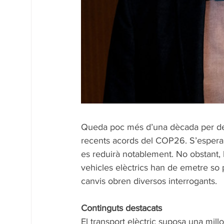
Queda poc més d’una dècada per deix
recents acords del COP26. S’espera qu
es reduirà notablement. No obstant, l
vehicles elèctrics han de emetre so pe
canvis obren diversos interrogants. 
Continguts destacats 
El transport elèctric suposa una mill