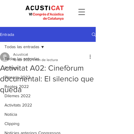
Entrada
Todas las entradas
Acusticat
Todas las entradas
10 abr 2022
1 min de lectura
Activitat A02: Cinefòrum
Portada
documental: El silencio que
Plenaris 2022
Reptes 2022
queda
Dilemes 2022
Activitats 2022
Notícia
Clipping
Notícies anteriors Congressos