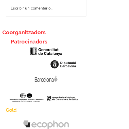
Activitat 01: Sons de
Activitat A03: Pa
Escribir un comentario...
Granollers
d’Escolta
Coorganitzadors
Patrocinadors
Gold