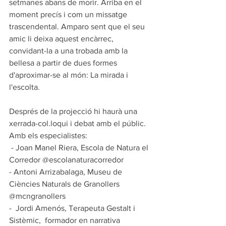
setmanes abans de morir. Arriba en el 
moment precís i com un missatge 
trascendental. Amparo sent que el seu 
amic li deixa aquest encàrrec, 
convidant-la a una trobada amb la 
bellesa a partir de dues formes 
d'aproximar-se al món: La mirada i 
l'escolta.  
Després de la projecció hi haurà una 
xerrada-col.loqui i debat amb el públic. 
Amb els especialistes: 
 -️ Joan Manel Riera, Escola de Natura el 
Corredor @escolanaturacorredor
-️ Antoni Arrizabalaga, Museu de 
Ciències Naturals de Granollers 
@mcngranollers
-  Jordi Amenós, Terapeuta Gestalt i 
Sistèmic,  formador en narrativa 