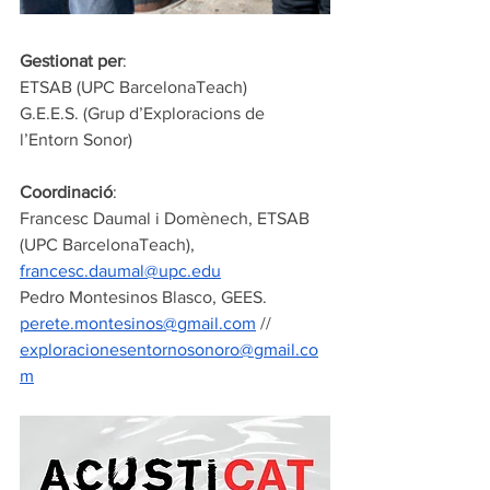
Gestionat per
: 
ETSAB (UPC BarcelonaTeach)
G.E.E.S. (Grup d’Exploracions de 
l’Entorn Sonor)
Coordinació
: 
Francesc Daumal i Domènech, ETSAB 
(UPC BarcelonaTeach),
francesc.daumal@upc.edu
Pedro Montesinos Blasco, GEES.
perete.montesinos@gmail.com
 // 
exploracionesentornosonoro@gmail.co
m