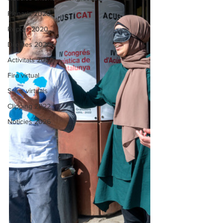
Plenaris 2020
Reptes 2020
Dilemes 2020
Activitats 2020
Fira virtual
Sales virtuals
Clipping 2022
Notícies 2026