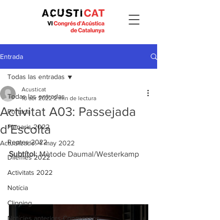
Entrada
Todas las entradas
Acusticat
Todas las entradas
10 abr 2022
2 min de lectura
Activitat A03: Passejada
Portada
d’Escolta
Plenaris 2022
Reptes 2022
Actualizado:
4 may 2022
Subtítol
: Mètode Daumal/Westerkamp
Dilemes 2022
Activitats 2022
Notícia
Clipping
Notícies anteriors Congressos