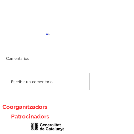
Comentarios
Activitat 01: Sons de
Activitat A02: C
Escribir un comentario...
Granollers
documental: El si
que queda
Coorganitzadors
Patrocinadors