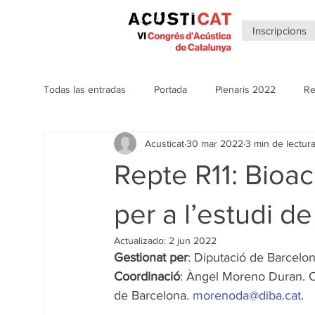
Inscripcions
Todas las entradas
Portada
Plenaris 2022
Re
Acusticat
30 mar 2022
3 min de lectur
Notícies anteriors Congressos
Plenaris 2020
Repte R11: Bioac
Sales virtuals
Clipping 2022
Notícies 2026
per a l’estudi de
Actualizado:
2 jun 2022
Gestionat per
: Diputació de Barcelo
Coordinació
: Àngel Moreno Duran. Of
de Barcelona. 
morenoda@diba.cat
.