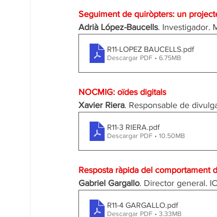
Seguiment de quiròpters: un projecte
Adrià López-Baucells
. Investigador
R11-LOPEZ BAUCELLS
.pdf
Descargar PDF • 6.75MB
NOCMIG: oïdes digitals
Xavier Riera
. Responsable de divulg
R11-3 RIERA
.pdf
Descargar PDF • 10.50MB
Resposta ràpida del comportament d
Gabriel Gargallo
. Director general. I
R11-4 GARGALLO
.pdf
Descargar PDF • 3.33MB