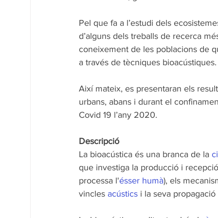
Pel que fa a l’estudi dels ecosistem
d’alguns dels treballs de recerca mé
coneixement de les poblacions de qui
a través de tècniques bioacústiques.
Així mateix, es presentaran els resul
urbans, abans i durant el confiname
Covid 19 l’any 2020.
Descripció 
La bioacústica és una branca de la 
c
que investiga la producció i recepci
processa l'
ésser humà
), els mecanis
vincles 
acústics
 i la seva propagació