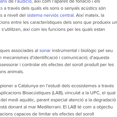
gans
 de l'
audició
, així com l'aparell de fonació i els 
cs
 a través dels quals els sons o senyals acústics són 
s a nivell del 
sistema nerviós central
. Així mateix, la 
cions entre les característiques dels sons que produeix un
 s'utilitzen, així com les funcions per les quals estan 
iques associades al 
sonar
 instrumental i biològic pel seu 
n mecanismes d'identificació i comunicació; d'aquesta 
ssorar i controlar els efectes del soroll produït per les 
ons animals. 
pioner a Catalunya en l’estudi dels ecosistemes a través 
Aplicacions Bioacústiques (LAB), vinculat a la UPC, el qual 
i del medi aquàtic, parant especial atenció a la degradació
està donant al mar Mediterrani. El LAB té com a objectiu 
cions capaces de limitar els efectes del soroll 