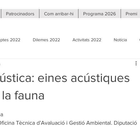
Patrocinadors
Com arribar-hi
Programa 2026
Premi
ptes 2022
Dilemes 2022
Activitats 2022
Notícia
a
Reptes 2020
Dilemes 2020
Activitats 2020
Fira virtu
ústica: eines acústiques
 la fauna
na
icina Tècnica d’Avaluació i Gestió Ambiental. Diputació 