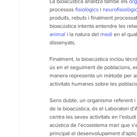
La bioacústica analitza també els 
òr
processos 
fisiològics
 i 
neurofisiològi
produïts, rebuts i finalment processat
bioacústica intenta entendre les rela
animal
 i la natura del 
medi
 en el qual
dissenyats. 
Finalment, la bioacústica inclou tècn
ús en el seguiment de poblacions, e
manera representa un mètode per asse
activitats humanes sobre les poblaci
Sens dubte, un organisme referent i 
de la bioacústica, és el Laboratori d’
centra les seves activitats en l’estud
acústica de l'ecosistema marí que s'
principal el desenvolupament d'aplica