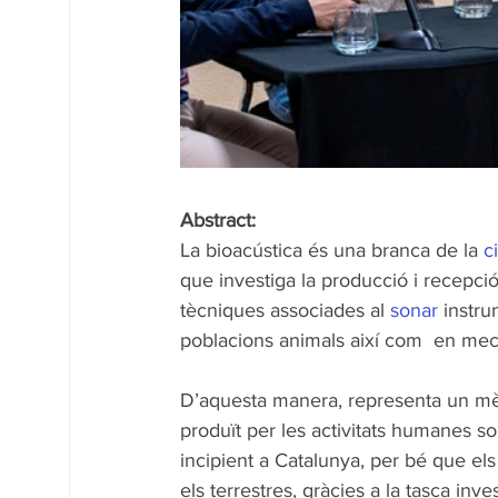
Abstract: 
La bioacústica és una branca de la 
c
que investiga la producció i recepci
tècniques associades al 
sonar
 instru
poblacions animals així com  en mec
D’aquesta manera, representa un mèto
produït per les activitats humanes s
incipient a Catalunya, per bé que els
els terrestres, gràcies a la tasca inv