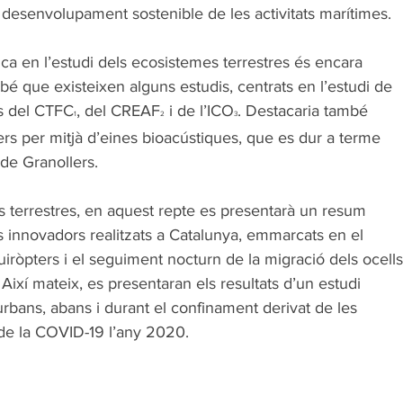
n desenvolupament sostenible de les activitats marítimes.
tica en l’estudi dels ecosistemes terrestres és encara 
 bé que existeixen alguns estudis, centrats en l’estudi de 
rs del CTFC
, del CREAF
 i de l’ICO
. Destacaria també 
1
2
3
ers per mitjà d’eines bioacústiques, que es dur a terme 
de Granollers.
es terrestres, en aquest repte es presentarà un resum 
s innovadors realitzats a Catalunya, emmarcats en el 
ròpters i el seguiment nocturn de la migració dels ocells
Així mateix, es presentaran els resultats d’un estudi 
urbans, abans i durant el confinament derivat de les 
e la COVID-19 l’any 2020.