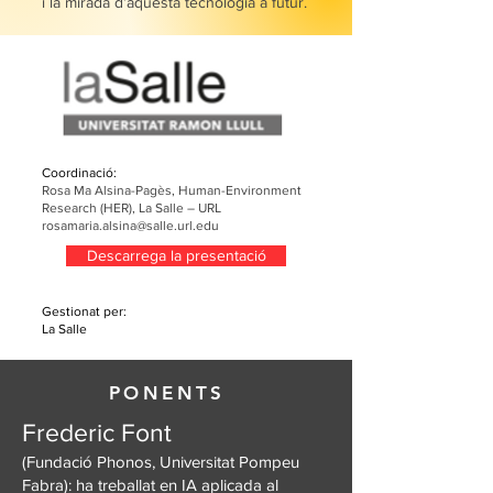
i la mirada d’aquesta tecnologia a futur.
Coordinació:
Rosa Ma Alsina-Pagès, Human-Environment
Research (HER), La Salle – URL
rosamaria.alsina@salle.url.edu
Descarrega la presentació
Gestionat per:
La Salle
PONENTS
Frederic Font
(Fundació Phonos, Universitat Pompeu
Fabra): ha treballat en IA aplicada al