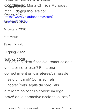
Coordinació
: Marta Chillida Munguet 
Plenaris 2020
mchillida@granollers.cat
Reptes 2020
https://www.youtube.com/watch?
Dilemes 2020
v=WNcIfhuZVAc
Activitats 2020
Fira virtual
Sales virtuals
Clipping 2022
Notícies 2026
És fiable la identificació automàtica dels 
vehicles sorollosos? Funciona 
correctament en carreteres/carrers de 
més d'un carril? Quins són els 
llindars/límits legals de soroll als 
diferents països? La cobertura legal 
prové de la normativa nacional o local? 
La sessió va presentar cinc experiències 