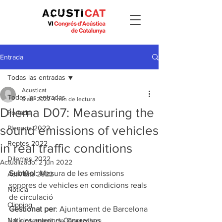
Entrada
Todas las entradas
Acusticat
Todas las entradas
5 abr 2022
4 min de lectura
Dilema D07: Measuring the
Portada
sound emissions of vehicles
Plenaris 2022
Reptes 2022
in real traffic conditions
Dilemes 2022
Actualizado:
2 jun 2022
Subtítol
: Mesura de les emissions 
Activitats 2022
sonores de vehicles en condicions reals 
Notícia
de circulació
Clipping
Gestionat per
: Ajuntament de Barcelona 
Notícies anteriors Congressos
i Ajuntament de Granollers 