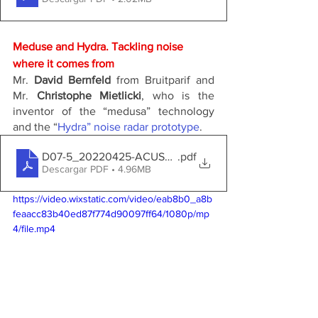
Meduse and Hydra. Tackling noise 
where it comes from
Mr. 
David Bernfeld
 from Bruitparif and 
Mr. 
Christophe Mietlicki
, who is the 
inventor of the “medusa” technology 
and the “
Hydra” noise radar prototype
. 
D07-5_20220425-ACUSTICAT Barcelone
.pdf
Descargar PDF • 4.96MB
https://video.wixstatic.com/video/eab8b0_a8b
feaacc83b40ed87f774d90097ff64/1080p/mp
4/file.mp4