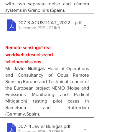
with two separate noise and càmera 
systems in Granollers (Spain). 
D07-3 ACUSTICAT_2022 CTRL4 ENVIRO
.pdf
Descargar PDF • 931KB
Remote sensingof real-
worldvehiclesnoiseand 
tailpipeemissions
Mr. 
Javier Buhigas
, Head of Operations 
and Consultancy of Opus Remote 
Sensing Europe and Technical Leader of 
the European project NEMO (Noise and 
Emissions Monitoring and Radical 
Mitigation) testing pilot cases in 
Barcelona and Rotterdam 
(Germany,Spain).
D07- 4 Javier Buhigas
.pdf
Descargar PDF • 2.02MB