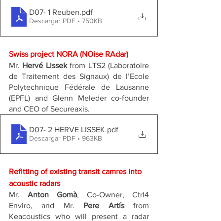
D07- 1 Reuben
.pdf
Descargar PDF • 750KB
Swiss project NORA (NOise RAdar)
Mr. 
Hervé Lissek
 from LTS2 (Laboratoire 
de Traitement des Signaux) de l’Ecole 
Polytechnique Fédérale de Lausanne 
(EPFL) and Glenn Meleder co-founder 
and CEO of Secureaxis.
D07- 2 HERVE LISSEK
.pdf
Descargar PDF • 963KB
Refitting of existing transit camres into 
acoustic radars
Mr. 
Anton Gomà
, Co-Owner, Ctrl4 
Enviro, and Mr. 
Pere Artís
 from 
Keacoustics who will present a radar 