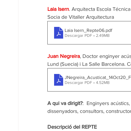
Laia Isern
. Arquitecta Escola Técnic
Socia de Vitaller Arquitectura
Laia Isern_Repte06
.pdf
Descargar PDF • 2.49MB
Juan Negreira
, Doctor enginyer acúst
Lund (Suecia) i La Salle Barcelona.
JNegreira_Acusticat_14Oct20_
Descargar PDF • 4.52MB
A qui va dirigit?
:  Enginyers acústics,
dissenyadors, consultors, constructors,
Descripció del REPTE