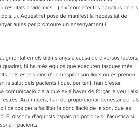
i resultats acadèmics ...) així com efectes negatius en els
ols. ..). Aquest fet posa de manifest la necessitat de 
ssenyar aules per promoure un ensenyament i 
n augmentat en els últims anys a causa de diversos factors:
 quadrat, hi ha més equips que executen tasques més 
lts dels espais dins d'un hospital són llocs on es prenen 
n la salut dels pacients i que, per tant, han d'estar 
a comunicació clara que eviti haver de forçar la veu i així
r l'estrès. Així mateix, han de proporcionar benestar per als
ll baixos per a facilitar la conciliació de la son, que és 
 El disseny d'aquests espais no pot obviar l'acústica si 
sonal i pacients.