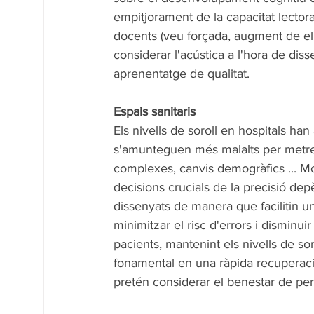
empitjorament de la capacitat lectora 
docents (veu forçada, augment de el p
considerar l'acústica a l'hora de di
aprenentatge de qualitat.
Espais sanitaris
Els nivells de soroll en hospitals ha
s'amunteguen més malalts per metre
complexes, canvis demogràfics ... Mo
decisions crucials de la precisió depè
dissenyats de manera que facilitin un
minimitzar el risc d'errors i disminui
pacients, mantenint els nivells de soro
fonamental en una ràpida recuperació.
pretén considerar el benestar de per