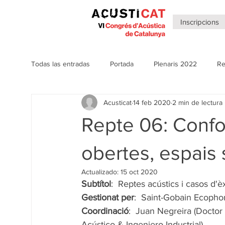
Inscripcions
Todas las entradas
Portada
Plenaris 2022
Re
Acusticat
14 feb 2020
2 min de lectura
Notícies anteriors Congressos
Plenaris 2020
Repte 06: Confor
Sales virtuals
Clipping 2022
Notícies 2026
obertes, espais 
Actualizado:
15 oct 2020
Subtítol
:  Reptes acústics i casos d'èx
Gestionat per
:  Saint-Gobain Ecopho
Coordinació
:  Juan Negreira (Doctor
Acústico & Ingeniero Industrial)