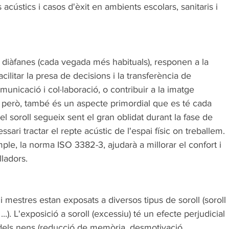
acústics i casos d'èxit en ambients escolars, sanitaris i 
s diàfanes (cada vegada més habituals), responen a la 
cilitar la presa de decisions i la transferència de 
nicació i col·laboració, o contribuir a la imatge 
s, però, també és un aspecte primordial que es té cada 
soroll segueix sent el gran oblidat durant la fase de 
ri tractar el repte acústic de l'espai físic on treballem. 
le, la norma ISO 3382-3, ajudarà a millorar el confort i 
lladors.
 mestres estan exposats a diversos tipus de soroll (soroll 
...). L'exposició a soroll (excessiu) té un efecte perjudicial 
els nens (reducció de memòria, desmotivació, 