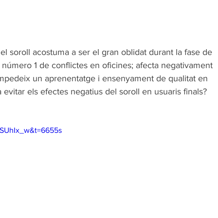
l soroll acostuma a ser el gran oblidat durant la fase de 
a número 1 de conflictes en oficines; afecta negativament 
i impedeix un aprenentatge i ensenyament de qualitat en 
itar els efectes negatius del soroll en usuaris finals?
bSUhIx_w&t=6655s