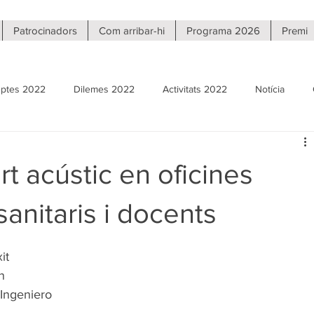
Patrocinadors
Com arribar-hi
Programa 2026
Premi
ptes 2022
Dilemes 2022
Activitats 2022
Notícia
Reptes 2020
Dilemes 2020
Activitats 2020
Fira virtu
t acústic en oficines
sanitaris i docents
it 
n 
 Ingeniero 